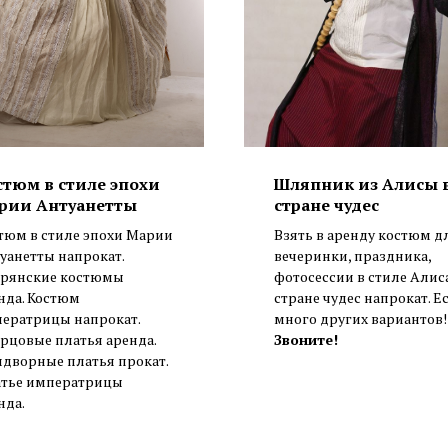
стюм в стиле эпохи
Шляпник из Алисы 
рии Антуанетты
стране чудес
тюм в стиле эпохи Марии
Взять в аренду костюм д
уанетты напрокат.
вечеринки, праздника,
рянские костюмы
фотосессии в стиле Алис
нда. Костюм
стране чудес напрокат. Е
ератрицы напрокат.
много других вариантов!
рцовые платья аренда.
Звоните!
дворные платья прокат.
тье императрицы
нда.