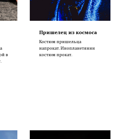
Пришелец из космоса
Костюм пришельца
а
напрокат. Инопланетянин
ой в
костюм прокат.
.