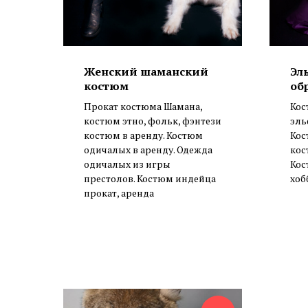
Женский шаманский
Эл
костюм
об
Прокат костюма Шамана,
Кос
костюм этно, фольк, фэнтези
эль
костюм в аренду. Костюм
Кос
одичалых в аренду. Одежда
кос
одичалых из игры
Кос
престолов. Костюм индейца
хоб
прокат, аренда