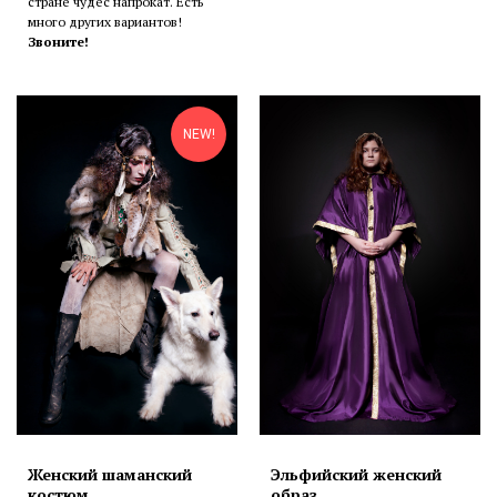
стране чудес напрокат. Есть
много других вариантов!
Звоните!
NEW!
Женский шаманский
Эльфийский женский
костюм
образ