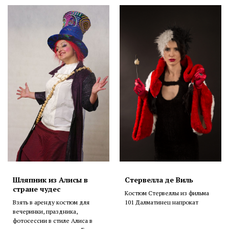
Шляпник из Алисы в
Стервелла де Виль
стране чудес
Костюм Стервеллы из фильма
Взять в аренду костюм для
101 Далматинец напрокат
вечеринки, праздника,
фотосессии в стиле Алиса в