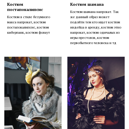
Костюм
Костюм шамана
постапокалипсис
Костюм шамана напрокат. Так
Костюм в стиле безумного
же данный образ может
макса напрокат, костюм
подойти тем кто ищет костюм
постапокалипсис, костюм
индейца в аренду, костюм этно
киберпанк, костюм фолаут
напрокат, костюм одичалых из
игры престолов, костюм
первобытного человека и тд