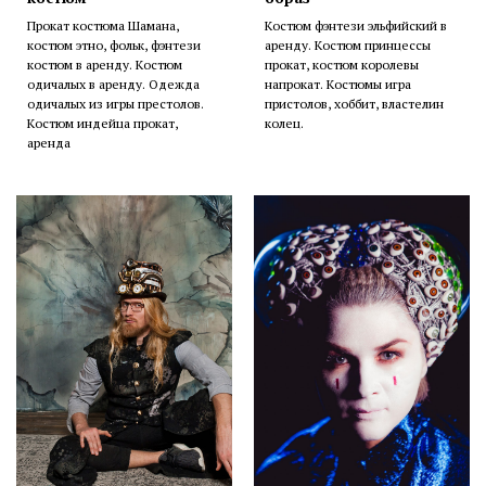
Прокат костюма Шамана,
Костюм фэнтези эльфийский в
костюм этно, фольк, фэнтези
аренду. Костюм принцессы
костюм в аренду. Костюм
прокат, костюм королевы
одичалых в аренду. Одежда
напрокат. Костюмы игра
одичалых из игры престолов.
пристолов, хоббит, властелин
Костюм индейца прокат,
колец.
аренда