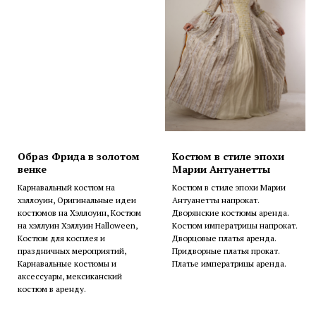
Образ Фрида в золотом
Костюм в стиле эпохи
венке
Марии Антуанетты
Карнавальный костюм на
Костюм в стиле эпохи Марии
хэллоуин, Оригинальные идеи
Антуанетты напрокат.
костюмов на Хэллоуин, Костюм
Дворянские костюмы аренда.
на хэллуин Хэллуин Halloween,
Костюм императрицы напрокат.
Костюм для косплея и
Дворцовые платья аренда.
праздничных мероприятий,
Придворные платья прокат.
Карнавальные костюмы и
Платье императрицы аренда.
аксессуары, мексиканский
костюм в аренду.