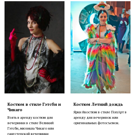
Костюм в стиле Гэтсби и
Костюм Летний дождь
Чикаго
Ярки йкостюм в стиле ПопАрт в
Взять в аренду костюм для
аренду для вечеринок или
вечеринки в стиле Великий
оригинальных фотосъемок.
Гэтсби, мюзикла Чикаго или
гангстерской вечеринки