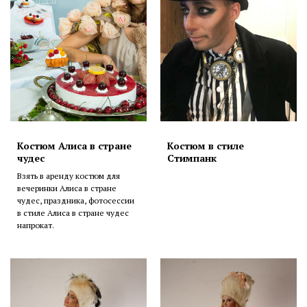
Костюм Алиса в стране
Костюм в стиле
чудес
Стимпанк
Взять в аренду костюм для
вечеринки Алиса в стране
чудес, праздника, фотосессии
в стиле Алиса в стране чудес
напрокат.