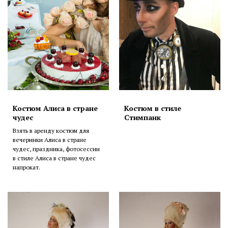
Костюм Алиса в стране
Костюм в стиле
чудес
Стимпанк
Взять в аренду костюм для
вечеринки Алиса в стране
чудес, праздника, фотосессии
в стиле Алиса в стране чудес
напрокат.