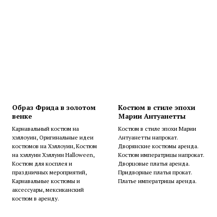
Образ Фрида в золотом
Костюм в стиле эпохи
венке
Марии Антуанетты
Карнавальный костюм на
Костюм в стиле эпохи Марии
хэллоуин, Оригинальные идеи
Антуанетты напрокат.
костюмов на Хэллоуин, Костюм
Дворянские костюмы аренда.
на хэллуин Хэллуин Halloween,
Костюм императрицы напрокат.
Костюм для косплея и
Дворцовые платья аренда.
праздничных мероприятий,
Придворные платья прокат.
Карнавальные костюмы и
Платье императрицы аренда.
аксессуары, мексиканский
костюм в аренду.