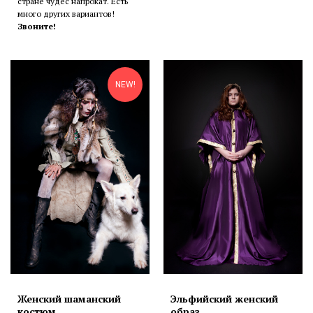
стране чудес напрокат. Есть
много других вариантов!
Звоните!
NEW!
Женский шаманский
Эльфийский женский
костюм
образ