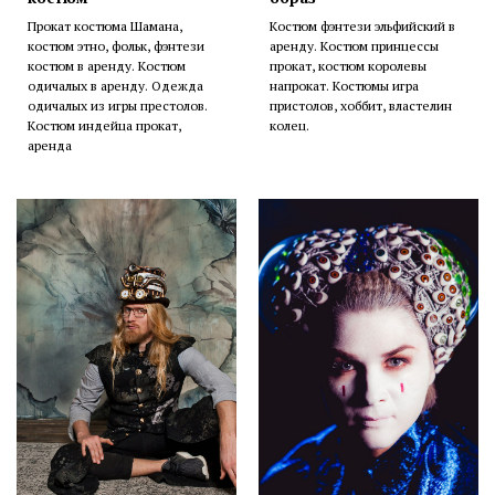
Прокат костюма Шамана,
Костюм фэнтези эльфийский в
костюм этно, фольк, фэнтези
аренду. Костюм принцессы
костюм в аренду. Костюм
прокат, костюм королевы
одичалых в аренду. Одежда
напрокат. Костюмы игра
одичалых из игры престолов.
пристолов, хоббит, властелин
Костюм индейца прокат,
колец.
аренда