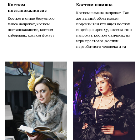
Костюм
Костюм шамана
постапокалипсис
Костюм шамана напрокат. Так
Костюм в стиле безумного
же данный образ может
макса напрокат, костюм
подойти тем кто ищет костюм
постапокалипсис, костюм
индейца в аренду, костюм этно
киберпанк, костюм фолаут
напрокат, костюм одичалых из
игры престолов, костюм
первобытного человека и тд