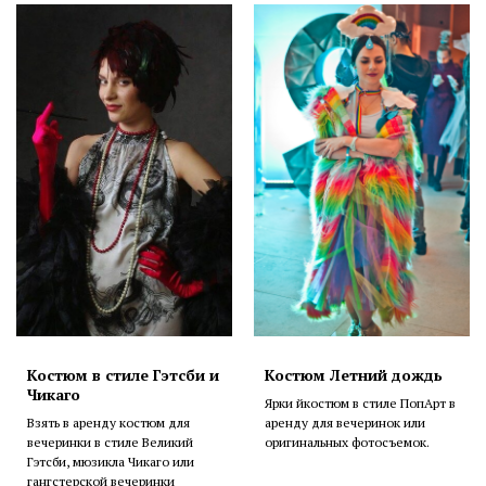
Костюм в стиле Гэтсби и
Костюм Летний дождь
Чикаго
Ярки йкостюм в стиле ПопАрт в
Взять в аренду костюм для
аренду для вечеринок или
вечеринки в стиле Великий
оригинальных фотосъемок.
Гэтсби, мюзикла Чикаго или
гангстерской вечеринки