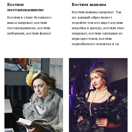
Костюм
Костюм шамана
постапокалипсис
Костюм шамана напрокат. Так
Костюм в стиле безумного
же данный образ может
макса напрокат, костюм
подойти тем кто ищет костюм
постапокалипсис, костюм
индейца в аренду, костюм этно
киберпанк, костюм фолаут
напрокат, костюм одичалых из
игры престолов, костюм
первобытного человека и тд