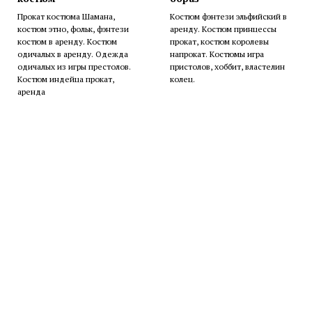
Прокат костюма Шамана,
Костюм фэнтези эльфийский в
костюм этно, фольк, фэнтези
аренду. Костюм принцессы
костюм в аренду. Костюм
прокат, костюм королевы
одичалых в аренду. Одежда
напрокат. Костюмы игра
одичалых из игры престолов.
пристолов, хоббит, властелин
Костюм индейца прокат,
колец.
аренда