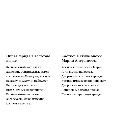
Образ Фрида в золотом
Костюм в стиле эпохи
венке
Марии Антуанетты
Карнавальный костюм на
Костюм в стиле эпохи Марии
хэллоуин, Оригинальные идеи
Антуанетты напрокат.
костюмов на Хэллоуин, Костюм
Дворянские костюмы аренда.
на хэллуин Хэллуин Halloween,
Костюм императрицы напрокат.
Костюм для косплея и
Дворцовые платья аренда.
праздничных мероприятий,
Придворные платья прокат.
Карнавальные костюмы и
Платье императрицы аренда.
аксессуары, мексиканский
костюм в аренду.