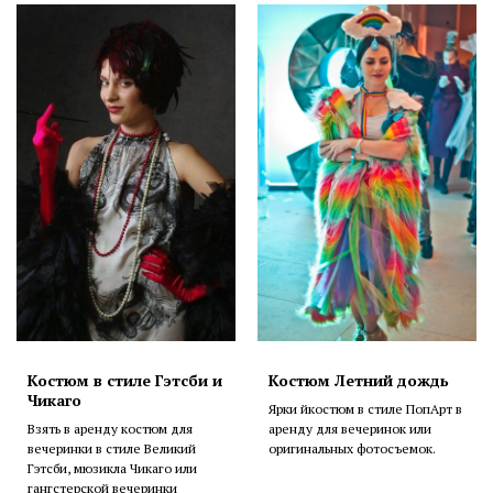
Костюм в стиле Гэтсби и
Костюм Летний дождь
Чикаго
Ярки йкостюм в стиле ПопАрт в
Взять в аренду костюм для
аренду для вечеринок или
вечеринки в стиле Великий
оригинальных фотосъемок.
Гэтсби, мюзикла Чикаго или
гангстерской вечеринки