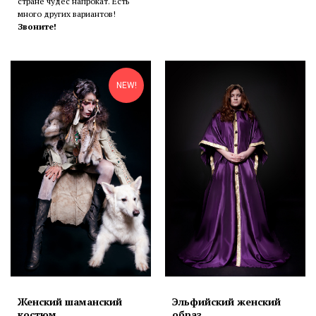
стране чудес напрокат. Есть
много других вариантов!
Звоните!
NEW!
Женский шаманский
Эльфийский женский
костюм
образ