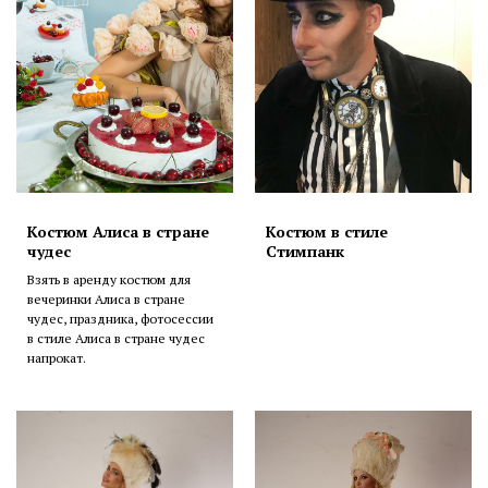
Костюм Алиса в стране
Костюм в стиле
чудес
Стимпанк
Взять в аренду костюм для
вечеринки Алиса в стране
чудес, праздника, фотосессии
в стиле Алиса в стране чудес
напрокат.