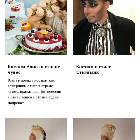
Костюм Алиса в стране
Костюм в стиле
чудес
Стимпанк
Взять в аренду костюм для
вечеринки Алиса в стране
чудес, праздника, фотосессии
в стиле Алиса в стране чудес
напрокат.