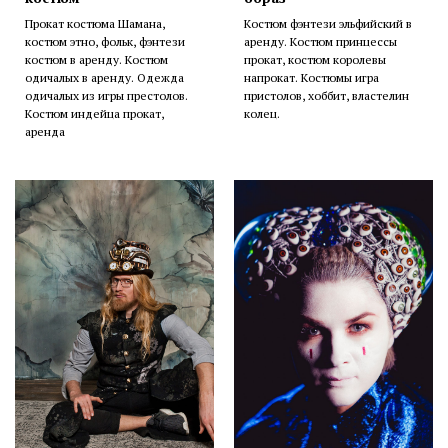
Прокат костюма Шамана,
Костюм фэнтези эльфийский в
костюм этно, фольк, фэнтези
аренду. Костюм принцессы
костюм в аренду. Костюм
прокат, костюм королевы
одичалых в аренду. Одежда
напрокат. Костюмы игра
одичалых из игры престолов.
пристолов, хоббит, властелин
Костюм индейца прокат,
колец.
аренда