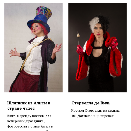
Шляпник из Алисы в
Стервелла де Виль
стране чудес
Костюм Стервеллы из фильма
Взять в аренду костюм для
101 Далматинец напрокат
вечеринки, праздника,
фотосессии в стиле Алиса в