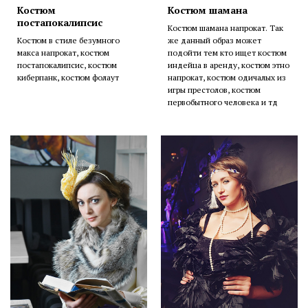
Костюм
Костюм шамана
постапокалипсис
Костюм шамана напрокат. Так
Костюм в стиле безумного
же данный образ может
макса напрокат, костюм
подойти тем кто ищет костюм
постапокалипсис, костюм
индейца в аренду, костюм этно
киберпанк, костюм фолаут
напрокат, костюм одичалых из
игры престолов, костюм
первобытного человека и тд