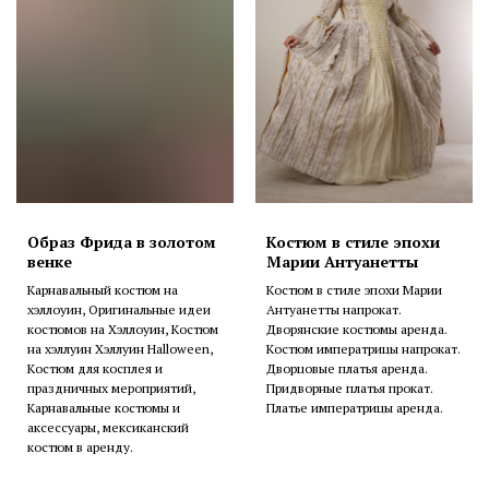
Образ Фрида в золотом
Костюм в стиле эпохи
венке
Марии Антуанетты
Карнавальный костюм на
Костюм в стиле эпохи Марии
хэллоуин, Оригинальные идеи
Антуанетты напрокат.
костюмов на Хэллоуин, Костюм
Дворянские костюмы аренда.
на хэллуин Хэллуин Halloween,
Костюм императрицы напрокат.
Костюм для косплея и
Дворцовые платья аренда.
праздничных мероприятий,
Придворные платья прокат.
Карнавальные костюмы и
Платье императрицы аренда.
аксессуары, мексиканский
костюм в аренду.