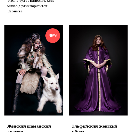
стране чудес напрокат. Есть
много других вариантов!
Звоните!
NEW!
Женский шаманский
Эльфийский женский
костюм
образ