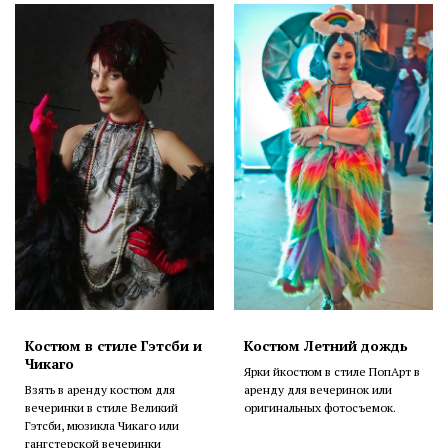
Костюм в стиле Гэтсби и
Костюм Летний дождь
Чикаго
Ярки йкостюм в стиле ПопАрт в
Взять в аренду костюм для
аренду для вечеринок или
вечеринки в стиле Великий
оригинальных фотосъемок.
Гэтсби, мюзикла Чикаго или
гангстерской вечеринки