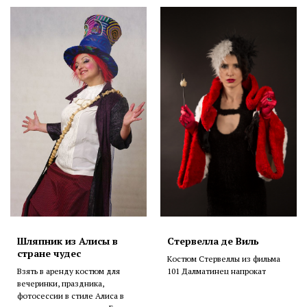
Шляпник из Алисы в
Стервелла де Виль
стране чудес
Костюм Стервеллы из фильма
Взять в аренду костюм для
101 Далматинец напрокат
вечеринки, праздника,
фотосессии в стиле Алиса в