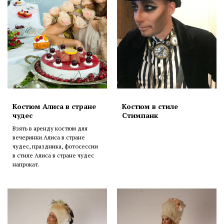
Костюм Алиса в стране
Костюм в стиле
чудес
Стимпанк
Взять в аренду костюм для
вечеринки Алиса в стране
чудес, праздника, фотосессии
в стиле Алиса в стране чудес
напрокат.