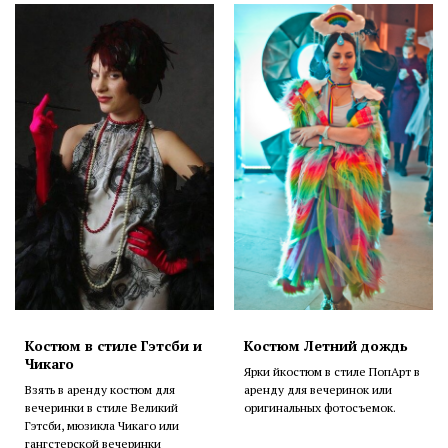
Костюм в стиле Гэтсби и
Костюм Летний дождь
Чикаго
Ярки йкостюм в стиле ПопАрт в
Взять в аренду костюм для
аренду для вечеринок или
вечеринки в стиле Великий
оригинальных фотосъемок.
Гэтсби, мюзикла Чикаго или
гангстерской вечеринки