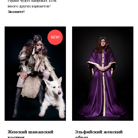
стране чудес напрокат. Есть
много других вариантов!
Звоните!
NEW!
Женский шаманский
Эльфийский женский
костюм
образ