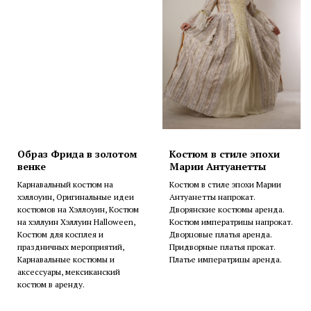
Образ Фрида в золотом
Костюм в стиле эпохи
венке
Марии Антуанетты
Карнавальный костюм на
Костюм в стиле эпохи Марии
хэллоуин, Оригинальные идеи
Антуанетты напрокат.
костюмов на Хэллоуин, Костюм
Дворянские костюмы аренда.
на хэллуин Хэллуин Halloween,
Костюм императрицы напрокат.
Костюм для косплея и
Дворцовые платья аренда.
праздничных мероприятий,
Придворные платья прокат.
Карнавальные костюмы и
Платье императрицы аренда.
аксессуары, мексиканский
костюм в аренду.