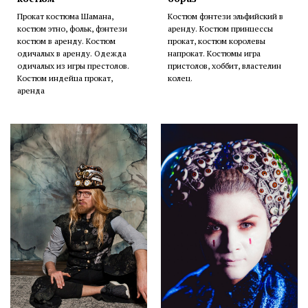
Прокат костюма Шамана,
Костюм фэнтези эльфийский в
костюм этно, фольк, фэнтези
аренду. Костюм принцессы
костюм в аренду. Костюм
прокат, костюм королевы
одичалых в аренду. Одежда
напрокат. Костюмы игра
одичалых из игры престолов.
пристолов, хоббит, властелин
Костюм индейца прокат,
колец.
аренда