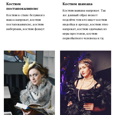
Костюм
Костюм шамана
постапокалипсис
Костюм шамана напрокат. Так
Костюм в стиле безумного
же данный образ может
макса напрокат, костюм
подойти тем кто ищет костюм
постапокалипсис, костюм
индейца в аренду, костюм этно
киберпанк, костюм фолаут
напрокат, костюм одичалых из
игры престолов, костюм
первобытного человека и тд