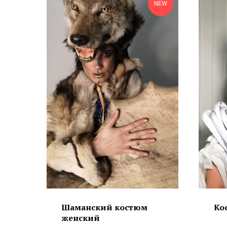
NEW
Шаманский костюм
Ко
женский