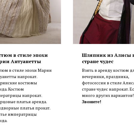
стюм в стиле эпохи
Шляпник из Алисы 
рии Антуанетты
стране чудес
тюм в стиле эпохи Марии
Взять в аренду костюм д
уанетты напрокат.
вечеринки, праздника,
рянские костюмы
фотосессии в стиле Алис
нда. Костюм
стране чудес напрокат. Е
ератрицы напрокат.
много других вариантов!
рцовые платья аренда.
Звоните!
дворные платья прокат.
тье императрицы
нда.