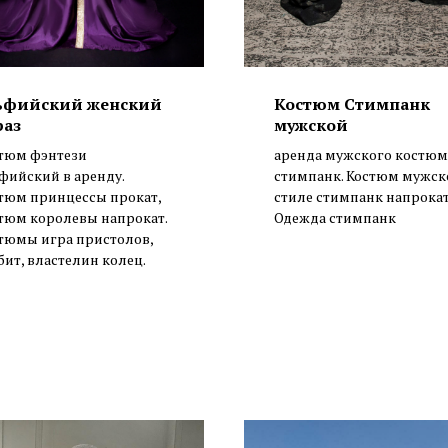
ьфийский женский
Костюм Стимпанк
раз
мужской
тюм фэнтези
аренда мужского костюм
фийский в аренду.
стимпанк. Костюм мужск
тюм принцессы прокат,
стиле стимпанк напрокат
тюм королевы напрокат.
Одежда стимпанк
тюмы игра пристолов,
бит, властелин колец.