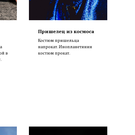
Пришелец из космоса
Костюм пришельца
а
напрокат. Инопланетянин
ой в
костюм прокат.
.