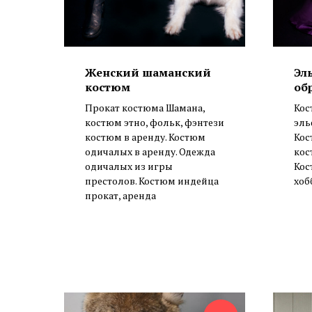
Женский шаманский
Эл
костюм
об
Прокат костюма Шамана,
Кос
костюм этно, фольк, фэнтези
эль
костюм в аренду. Костюм
Кос
одичалых в аренду. Одежда
кос
одичалых из игры
Кос
престолов. Костюм индейца
хоб
прокат, аренда