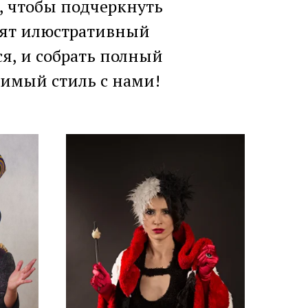
 чтобы подчеркнуть
осят илюстративный
ся, и собрать полный
римый стиль с нами!