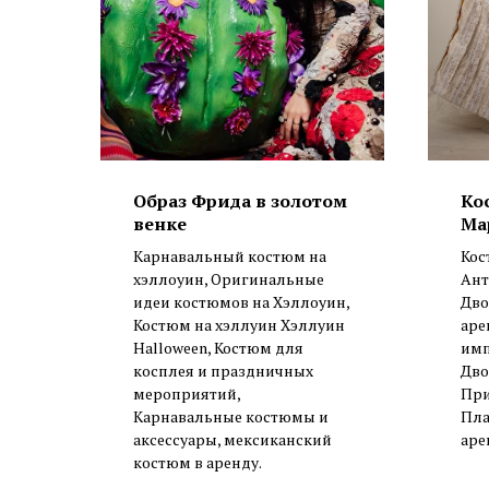
Образ Фрида в золотом
Ко
венке
Ма
Карнавальный костюм на
Кос
хэллоуин, Оригинальные
Ант
идеи костюмов на Хэллоуин,
Дво
Костюм на хэллуин Хэллуин
аре
Halloween, Костюм для
имп
косплея и праздничных
Дво
мероприятий,
При
Карнавальные костюмы и
Пла
аксессуары, мексиканский
аре
костюм в аренду.