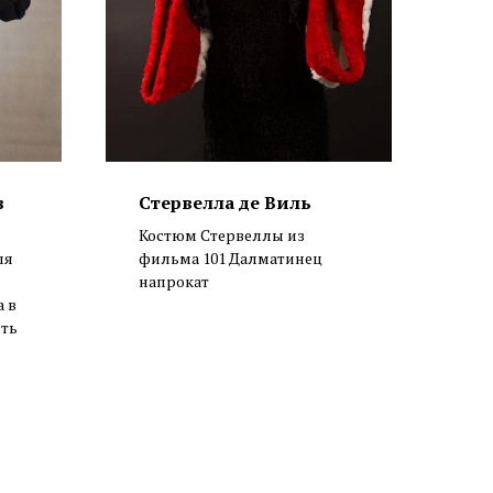
в
Стервелла де Виль
Костюм Стервеллы из
ля
фильма 101 Далматинец
напрокат
а в
сть