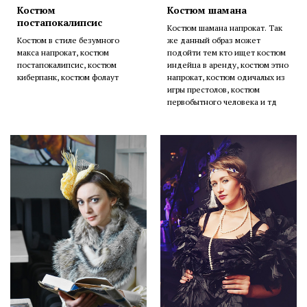
Костюм
Костюм шамана
постапокалипсис
Костюм шамана напрокат. Так
Костюм в стиле безумного
же данный образ может
макса напрокат, костюм
подойти тем кто ищет костюм
постапокалипсис, костюм
индейца в аренду, костюм этно
киберпанк, костюм фолаут
напрокат, костюм одичалых из
игры престолов, костюм
первобытного человека и тд