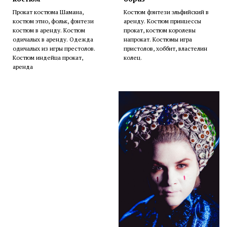
Прокат костюма Шамана,
Костюм фэнтези эльфийский в
костюм этно, фольк, фэнтези
аренду. Костюм принцессы
костюм в аренду. Костюм
прокат, костюм королевы
одичалых в аренду. Одежда
напрокат. Костюмы игра
одичалых из игры престолов.
пристолов, хоббит, властелин
Костюм индейца прокат,
колец.
аренда