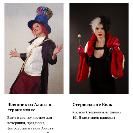
Шляпник из Алисы в
Стервелла де Виль
стране чудес
Костюм Стервеллы из фильма
Взять в аренду костюм для
101 Далматинец напрокат
вечеринки, праздника,
фотосессии в стиле Алиса в