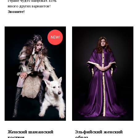
стране чудес напрокат. Есть
много других вариантов!
Звоните!
NEW!
Женский шаманский
Эльфийский женский
костюм
образ