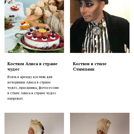
Костюм Алиса в стране
Костюм в стиле
чудес
Стимпанк
Взять в аренду костюм для
вечеринки Алиса в стране
чудес, праздника, фотосессии
в стиле Алиса в стране чудес
напрокат.