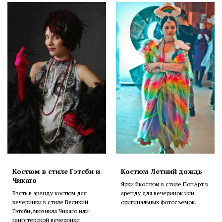
Костюм в стиле Гэтсби и
Костюм Летний дождь
Чикаго
Ярки йкостюм в стиле ПопАрт в
Взять в аренду костюм для
аренду для вечеринок или
вечеринки в стиле Великий
оригинальных фотосъемок.
Гэтсби, мюзикла Чикаго или
гангстерской вечеринки