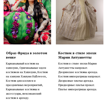
Образ Фрида в золотом
Костюм в стиле эпохи
венке
Марии Антуанетты
Карнавальный костюм на
Костюм в стиле эпохи Марии
хэллоуин, Оригинальные идеи
Антуанетты напрокат.
костюмов на Хэллоуин, Костюм
Дворянские костюмы аренда.
на хэллуин Хэллуин Halloween,
Костюм императрицы напрокат.
Костюм для косплея и
Дворцовые платья аренда.
праздничных мероприятий,
Придворные платья прокат.
Карнавальные костюмы и
Платье императрицы аренда.
аксессуары, мексиканский
костюм в аренду.