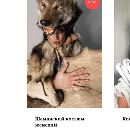
NEW
Шаманский костюм
Ко
женский