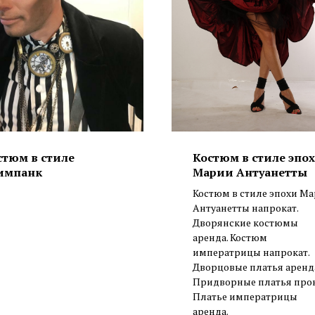
стюм в стиле
Костюм в стиле эпо
импанк
Марии Антуанетты
Костюм в стиле эпохи М
Антуанетты напрокат.
Дворянские костюмы
аренда. Костюм
императрицы напрокат.
Дворцовые платья аренд
Придворные платья прок
Платье императрицы
аренда.