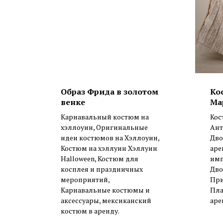
Образ Фрида в золотом
Ко
венке
Ма
Карнавальный костюм на
Кос
хэллоуин, Оригинальные
Ант
идеи костюмов на Хэллоуин,
Дво
Костюм на хэллуин Хэллуин
аре
Halloween, Костюм для
имп
косплея и праздничных
Дво
мероприятий,
При
Карнавальные костюмы и
Пла
аксессуары, мексиканский
аре
костюм в аренду.