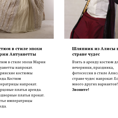
стюм в стиле эпохи
Шляпник из Алисы 
рии Антуанетты
стране чудес
тюм в стиле эпохи Марии
Взять в аренду костюм д
уанетты напрокат.
вечеринки, праздника,
рянские костюмы
фотосессии в стиле Алис
нда. Костюм
стране чудес напрокат. Е
ератрицы напрокат.
много других вариантов!
рцовые платья аренда.
Звоните!
дворные платья прокат.
тье императрицы
нда.