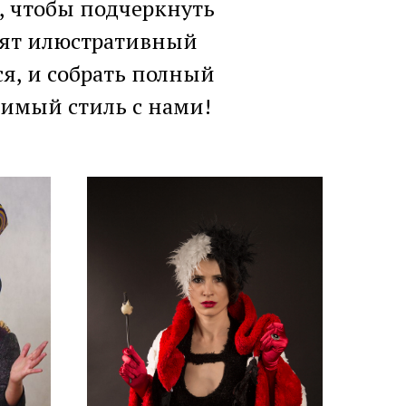
 чтобы подчеркнуть
осят илюстративный
ся, и собрать полный
римый стиль с нами!