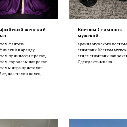
ьфийский женский
Костюм Стимпанк
раз
мужской
тюм фэнтези
аренда мужского костюм
фийский в аренду.
стимпанк. Костюм мужск
тюм принцессы прокат,
стиле стимпанк напрокат
тюм королевы напрокат.
Одежда стимпанк
тюмы игра пристолов,
бит, властелин колец.