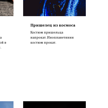
Пришелец из космоса
Костюм пришельца
а
напрокат. Инопланетянин
ой в
костюм прокат.
.