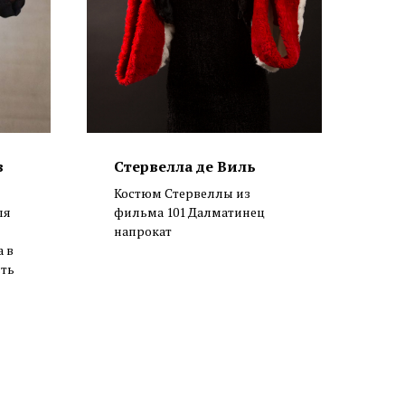
в
Стервелла де Виль
Костюм Стервеллы из
ля
фильма 101 Далматинец
напрокат
а в
сть