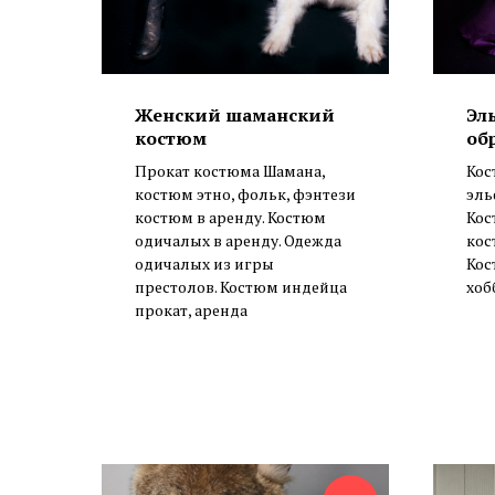
Женский шаманский
Эл
костюм
об
Прокат костюма Шамана,
Кос
костюм этно, фольк, фэнтези
эль
костюм в аренду. Костюм
Кос
одичалых в аренду. Одежда
кос
одичалых из игры
Кос
престолов. Костюм индейца
хоб
прокат, аренда