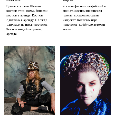
Прокат костюма Шамана,
Костюм фэнтези эльфийский в
костюм этно, фольк, фэнтези
аренду. Костюм принцессы
костюм в аренду. Костюм
прокат, костюм королевы
одичалых в аренду. Одежда
напрокат. Костюмы игра
одичалых из игры престолов.
пристолов, хоббит, властелин
Костюм индейца прокат,
колец.
аренда