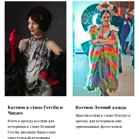
Костюм в стиле Гэтсби и
Костюм Летний дождь
Чикаго
Ярки йкостюм в стиле ПопАрт в
Взять в аренду костюм для
аренду для вечеринок или
вечеринки в стиле Великий
оригинальных фотосъемок.
Гэтсби, мюзикла Чикаго или
гангстерской вечеринки