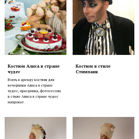
Костюм Алиса в стране
Костюм в стиле
чудес
Стимпанк
Взять в аренду костюм для
вечеринки Алиса в стране
чудес, праздника, фотосессии
в стиле Алиса в стране чудес
напрокат.