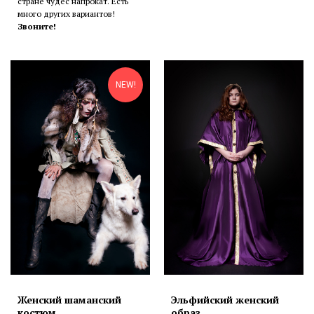
стране чудес напрокат. Есть
много других вариантов!
Звоните!
NEW!
Женский шаманский
Эльфийский женский
костюм
образ