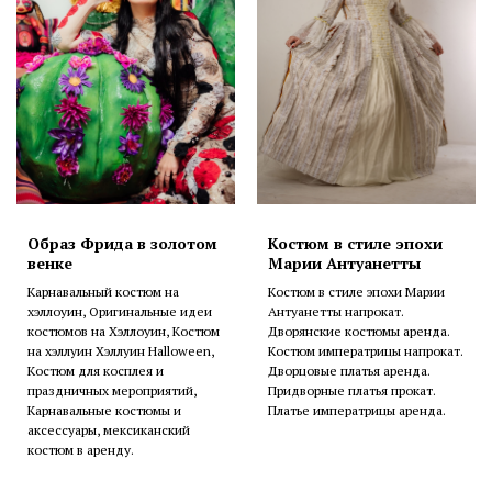
Образ Фрида в золотом
Костюм в стиле эпохи
венке
Марии Антуанетты
Карнавальный костюм на
Костюм в стиле эпохи Марии
хэллоуин, Оригинальные идеи
Антуанетты напрокат.
костюмов на Хэллоуин, Костюм
Дворянские костюмы аренда.
на хэллуин Хэллуин Halloween,
Костюм императрицы напрокат.
Костюм для косплея и
Дворцовые платья аренда.
праздничных мероприятий,
Придворные платья прокат.
Карнавальные костюмы и
Платье императрицы аренда.
аксессуары, мексиканский
костюм в аренду.