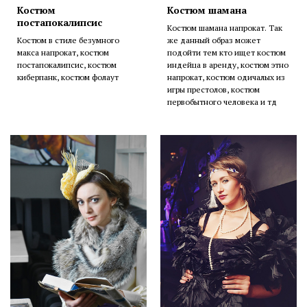
Костюм
Костюм шамана
постапокалипсис
Костюм шамана напрокат. Так
Костюм в стиле безумного
же данный образ может
макса напрокат, костюм
подойти тем кто ищет костюм
постапокалипсис, костюм
индейца в аренду, костюм этно
киберпанк, костюм фолаут
напрокат, костюм одичалых из
игры престолов, костюм
первобытного человека и тд