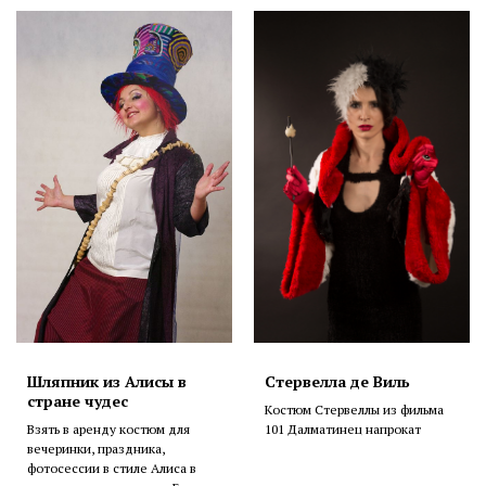
Шляпник из Алисы в
Стервелла де Виль
стране чудес
Костюм Стервеллы из фильма
Взять в аренду костюм для
101 Далматинец напрокат
вечеринки, праздника,
фотосессии в стиле Алиса в